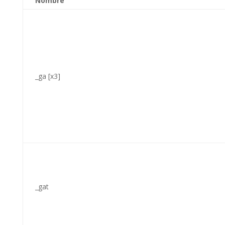
Nombre
_ga [x3]
_gat