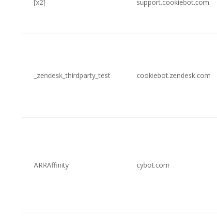
[x2]
support.cookiebot.com
_zendesk_thirdparty_test
cookiebot.zendesk.com
ARRAffinity
cybot.com