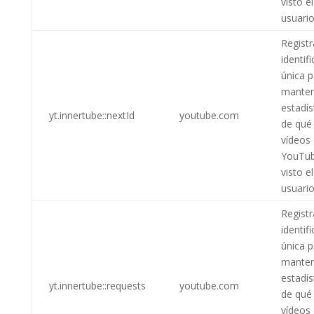
visto el
usuario
Regist
identif
única p
mante
estadís
yt.innertube::nextId
youtube.com
de qué
vídeos
YouTub
visto el
usuario
Regist
identif
única p
mante
estadís
yt.innertube::requests
youtube.com
de qué
vídeos