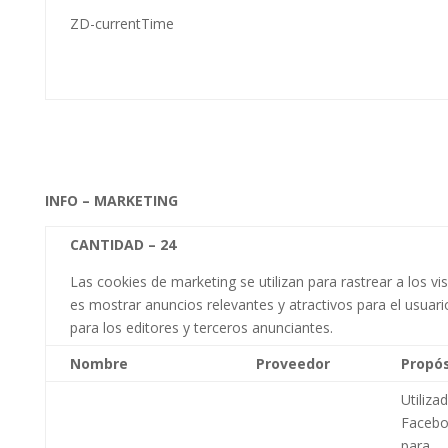
ZD-currentTime
INFO – MARKETING
CANTIDAD –
24
Las cookies de marketing se utilizan para rastrear a los vi
es mostrar anuncios relevantes y atractivos para el usuario
para los editores y terceros anunciantes.
Nombre
Proveedor
Propós
Utiliza
Faceb
para