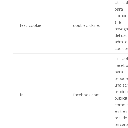
Utiliza
para
compr
si el
test_cookie
doubleclick.net
navega
del usu
admite
cookies
Utiliza
Faceb
para
propor
una ser
produc
tr
facebook.com
publici
como p
en tie
real de
tercer