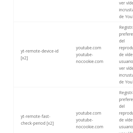
ver víd
incrus
de You
Registr
prefere
del
youtube.com
reprod
yt-remote-device-id
youtube-
de víde
[x2]
nocookie.com
usuario
ver víd
incrus
de You
Registr
prefere
del
youtube.com
reprod
yt-remote-fast-
youtube-
de víde
check-period [x2]
nocookie.com
usuario