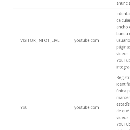
anunci
Intenta
calcular
ancho 
banda 
VISITOR_INFO1_LIVE
youtube.com
usuari
página
vídeos
YouTu
integra
Regist
identif
única p
mante
estadís
YSC
youtube.com
de qué
vídeos
YouTub