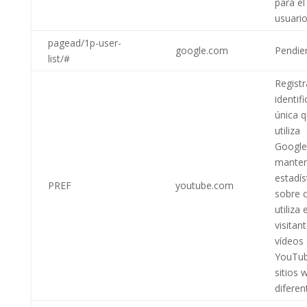
para el
usuario
pagead/1p-user-
google.com
Pendie
list/#
Regist
identif
única 
utiliza
Google
mante
estadís
PREF
youtube.com
sobre
utiliza e
visitan
vídeos
YouTub
sitios 
diferen