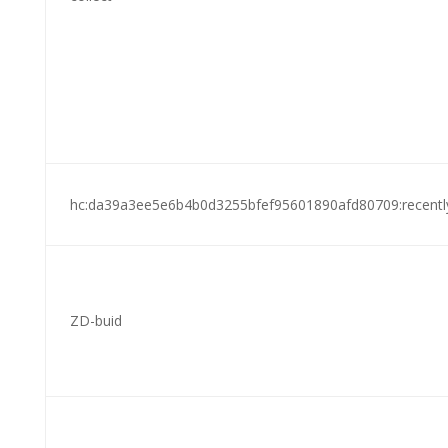
hc:da39a3ee5e6b4b0d3255bfef95601890afd80709:recently_v
ZD-buid