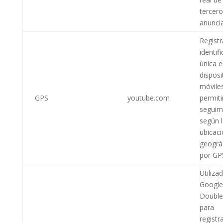
tercer
anunci
Regist
identif
única 
disposi
móvile
GPS
youtube.com
permiti
seguim
según 
ubicac
geográ
por GP
Utiliza
Google
Double
para
registr