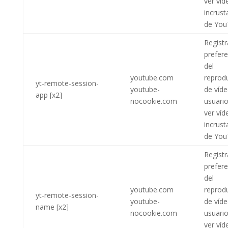
ver víd
incrus
de You
Registr
prefere
del
youtube.com
reprod
yt-remote-session-
youtube-
de víde
app [x2]
nocookie.com
usuario
ver víd
incrus
de You
Registr
prefere
del
youtube.com
reprod
yt-remote-session-
youtube-
de víde
name [x2]
nocookie.com
usuario
ver víd