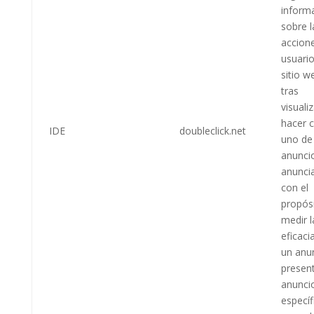
inform
sobre l
accione
usuario
sitio w
tras
visuali
hacer c
IDE
doubleclick.net
uno de
anunci
anunci
con el
propós
medir l
eficaci
un anu
presen
anunci
específ