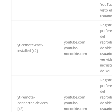
YouTub
visto el
usuario
Registr
prefere
del
youtube.com
reprod
yt-remote-cast-
youtube-
de víde
installed [x2]
nocookie.com
usuario
ver víd
incrus
de You
Registr
prefere
del
yt-remote-
youtube.com
reprod
connected-devices
youtube-
de víde
[x2]
nocookie.com
usuario