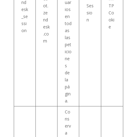
nd
uar
ot.
Ses
TP
esk
ios
ze
sio
Co
_se
en
nd
n
oki
ssi
tod
esk
e
on
as
.co
las
m
pet
icio
ne
s
de
la
pá
gin
a.
Co
ns
erv
a