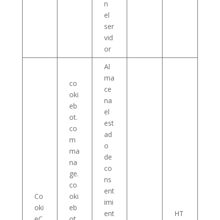
n
el
ser
vid
or
Al
ma
co
ce
oki
na
eb
el
ot.
est
co
ad
m
o
ma
de
na
co
ge.
ns
co
ent
Co
oki
imi
oki
eb
ent
HT
eC
ot.