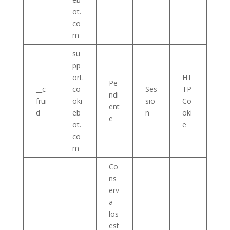
ot.
co
m
su
pp
ort.
HT
Pe
__c
co
Ses
TP
ndi
frui
oki
sio
Co
ent
d
eb
n
oki
e
ot.
e
co
m
Co
ns
erv
a
los
est