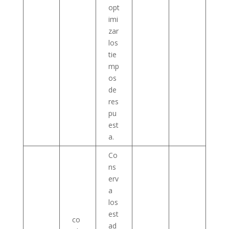
opt
imi
zar
los
tie
mp
os
de
res
pu
est
a.
Co
ns
erv
a
los
est
co
ad