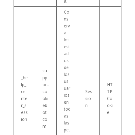
a.
Co
ns
erv
a
los
est
ad
os
de
su
los
_he
pp
us
lp_
ort.
HT
uar
ce
co
Ses
TP
ios
nte
oki
sio
Co
en
r_s
eb
n
oki
tod
ess
ot.
e
as
ion
co
las
m
pet