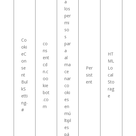
a
los
per
mi
so
s
Co
co
par
oki
ns
a
eC
HT
ent
al
on
ML
cd
ma
se
Per
Lo
n.c
ce
nt
sist
cal
oo
nar
Bul
ent
Sto
kie
co
kS
rag
bot
oki
etti
e
.co
es
ng-
m
en
#
mú
ltipl
es
pá