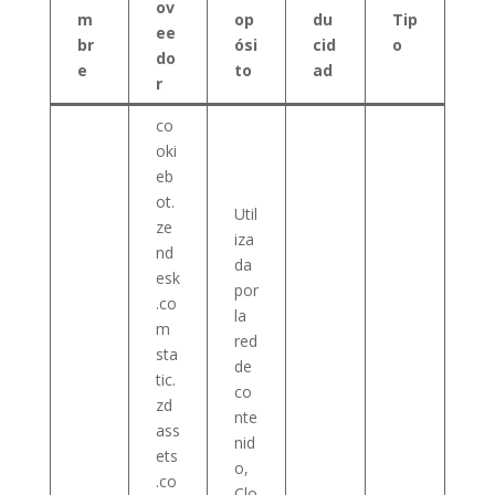
ov
m
op
du
Tip
ee
br
ósi
cid
o
do
e
to
ad
r
co
oki
eb
ot.
Util
ze
iza
nd
da
esk
por
.co
la
m
red
sta
de
tic.
co
zd
nte
ass
nid
ets
o,
.co
Clo