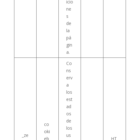
icio
ne
s
de
la
pá
gin
a.
Co
ns
erv
a
los
est
ad
os
de
co
los
oki
_ze
us
eb
HT