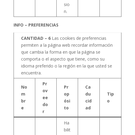
sio
n.
INFO – PREFERENCIAS
CANTIDAD –
6
Las cookies de preferencias
permiten a la página web recordar información
que cambia la forma en que la página se
comporta o el aspecto que tiene, como su
idioma preferido o la región en la que usted se
encuentra.
Pr
No
Pr
Ca
ov
m
op
du
Tip
ee
br
ósi
cid
o
do
e
to
ad
r
Ha
bilit