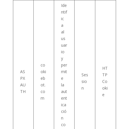
Ide
ntif
ic
a
al
us
uar
io
y
co
per
HT
AS
oki
mit
Ses
TP
PX
eb
e
sio
Co
AU
ot.
la
n
oki
TH
co
aut
e
m
ent
ica
ció
n
co