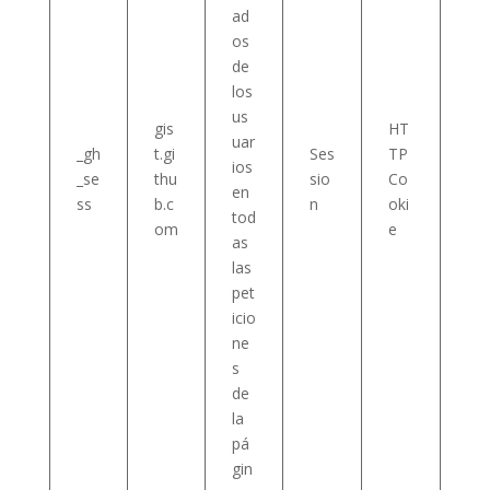
ad
os
de
los
us
gis
HT
uar
_gh
t.gi
Ses
TP
ios
_se
thu
sio
Co
en
ss
b.c
n
oki
tod
om
e
as
las
pet
icio
ne
s
de
la
pá
gin