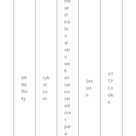
trib
uir
el
trá
fic
o
al
siti
o
we
b
HT
AR
cyb
en
Ses
TP
RA
ot.
var
sio
Co
ffin
co
ios
n
oki
ity
m
ser
e
vid
ore
s
par
a