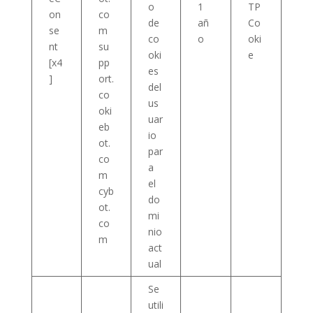
o
1
TP
on
co
de
añ
Co
se
m
co
o
oki
nt
su
oki
e
[x4
pp
es
]
ort.
del
co
us
oki
uar
eb
io
ot.
par
co
a
m
el
cyb
do
ot.
mi
co
nio
m
act
ual
Se
utili