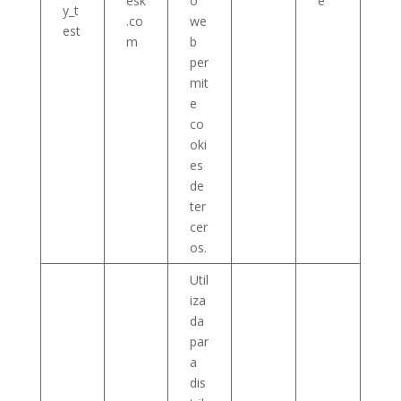
esk
o
e
y_t
.co
we
est
m
b
per
mit
e
co
oki
es
de
ter
cer
os.
Util
iza
da
par
a
dis