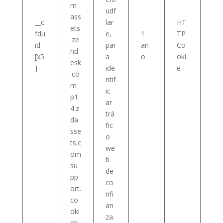
m
udf
ass
__c
lar
HT
ets
fdu
e,
1
TP
.ze
id
par
añ
Co
nd
[x5
a
o
oki
esk
]
ide
e
.co
ntif
m
ic
p1
ar
4.z
trá
da
fic
sse
o
ts.c
we
om
b
su
de
pp
co
ort.
nfi
co
an
oki
za.
eb