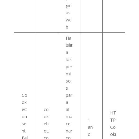
gin
as
we
b
Ha
bilit
a
los
per
mi
so
s
Co
par
oki
a
eC
co
al
HT
on
oki
ma
1
TP
se
eb
ce
añ
Co
nt
ot.
nar
o
oki
Bul
co
co