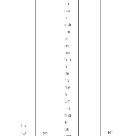
za
par
a
indi
car
al
rep
osi
tori
o
de
có
dig
o
Git
Hu
b si
el
ha
us
s_r
gis
HT