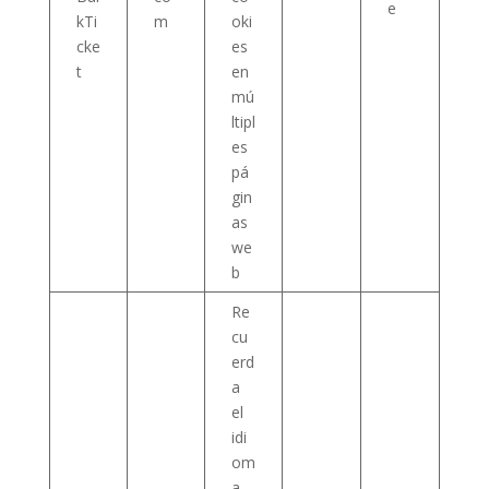
e
kTi
m
oki
cke
es
t
en
mú
ltipl
es
pá
gin
as
we
b
Re
cu
erd
a
el
idi
om
a