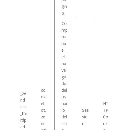
gin
a.
Co
mp
rue
ba
si
el
na
ve
ga
dor
co
del
_ze
oki
us
nd
eb
uar
HT
esk
ot.
io
Ses
TP
_thi
ze
del
sio
Co
rdp
nd
siti
n
oki
art