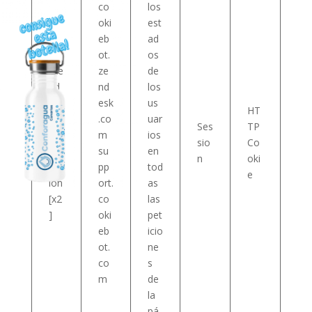
co
los
oki
est
eb
ad
ot.
os
_ze
ze
de
nd
nd
los
esk
esk
us
HT
_sh
.co
uar
Ses
TP
are
m
ios
sio
Co
d_s
su
en
n
oki
ess
pp
tod
e
ion
ort.
as
[x2
co
las
]
oki
pet
eb
icio
ot.
ne
co
s
m
de
la
pá