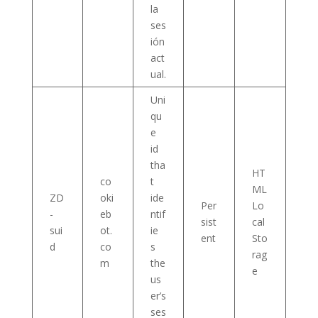
la
ses
ión
act
ual.
Uni
qu
e
id
tha
HT
co
t
ML
ZD
oki
ide
Per
Lo
-
eb
ntif
sist
cal
sui
ot.
ie
ent
Sto
d
co
s
rag
m
the
e
us
er’s
ses